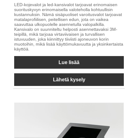
LED-kojevalot ja led-kansivalot tarjoavat erinomaisen
suorituskyvyn erinomaisella valoteholla kohtuullisin
kustannuksin. Nämä sisäpuoliset varoitusvalot tarjoavat
matalaprofiilisen, peitellisen edun, jota on vaikea
saavuttaa ulkopuolelle asennetulla valopalkilla.
Kansivalo on suunniteltu helposti asennettavaksi 3M-
teipillä, mikä tarjoaa virtaviivaisen ja turvallisen
istuvuuden, joka kiinnittyy tiiviisti ajoneuvon korin
muotoihin, mikä lisää käyttömukavuutta ja yksinkertaista
käyttöä.
Lue lisää
Lähetä kysely