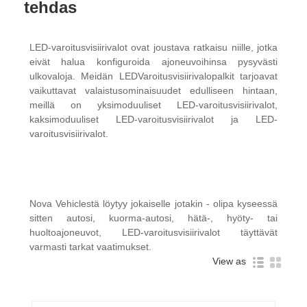
tehdas
LED-varoitusvisiirivalot ovat joustava ratkaisu niille, jotka
eivät halua konfiguroida ajoneuvoihinsa pysyvästi
ulkovaloja. Meidän LED
Varoitus
visiirivalopalkit tarjoavat
vaikuttavat valaistusominaisuudet edulliseen hintaan,
meillä on yksimoduuliset LED-varoitusvisiirivalot,
kaksimoduuliset LED-varoitusvisiirivalot ja LED-
varoitusvisiirivalot.
Nova Vehiclestä löytyy jokaiselle jotakin - olipa kyseessä
sitten autosi, kuorma-autosi, hätä-, hyöty- tai
huoltoajoneuvot, LED-varoitusvisiirivalot täyttävät
varmasti tarkat vaatimukset.
View as