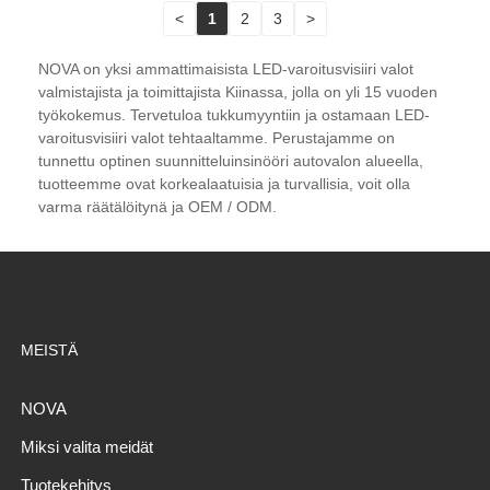
<
1
2
3
>
NOVA on yksi ammattimaisista LED-varoitusvisiiri valot
valmistajista ja toimittajista Kiinassa, jolla on yli 15 vuoden
työkokemus. Tervetuloa tukkumyyntiin ja ostamaan LED-
varoitusvisiiri valot tehtaaltamme. Perustajamme on
tunnettu optinen suunnitteluinsinööri autovalon alueella,
tuotteemme ovat korkealaatuisia ja turvallisia, voit olla
varma räätälöitynä ja OEM / ODM.
MEISTÄ
NOVA
Miksi valita meidät
Tuotekehitys