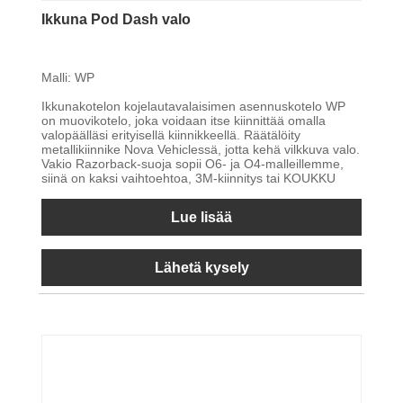
Ikkuna Pod Dash valo
Malli: WP
Ikkunakotelon kojelautavalaisimen asennuskotelo WP
on muovikotelo, joka voidaan itse kiinnittää omalla
valopäälläsi erityisellä kiinnikkeellä. Räätälöity
metallikiinnike Nova Vehiclessä, jotta kehä vilkkuva valo.
Vakio Razorback-suoja sopii O6- ja O4-malleillemme,
siinä on kaksi vaihtoehtoa, 3M-kiinnitys tai KOUKKU
Lue lisää
Lähetä kysely