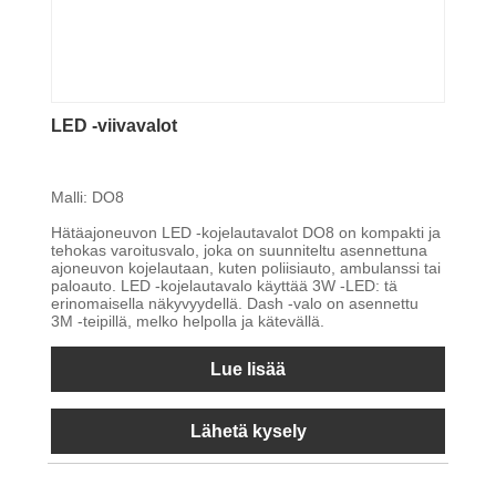
LED -viivavalot
Malli: DO8
Hätäajoneuvon LED -kojelautavalot DO8 on kompakti ja
tehokas varoitusvalo, joka on suunniteltu asennettuna
ajoneuvon kojelautaan, kuten poliisiauto, ambulanssi tai
paloauto. LED -kojelautavalo käyttää 3W -LED: tä
erinomaisella näkyvyydellä. Dash -valo on asennettu
3M -teipillä, melko helpolla ja kätevällä.
Lue lisää
Lähetä kysely