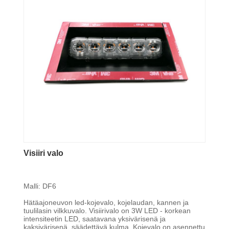
Visiiri valo
Malli: DF6
Hätäajoneuvon led-kojevalo, kojelaudan, kannen ja
tuulilasin vilkkuvalo. Visiirivalo on 3W LED - korkean
intensiteetin LED, saatavana yksivärisenä ja
kaksivärisenä, säädettävä kulma. Kojevalo on asennettu