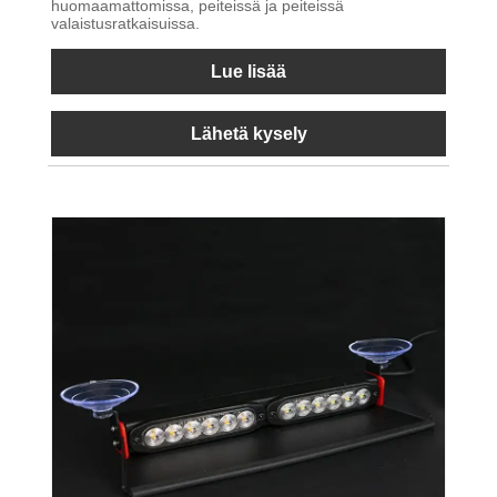
huomaamattomissa, peiteissä ja peiteissä
valaistusratkaisuissa.
Lue lisää
Lähetä kysely