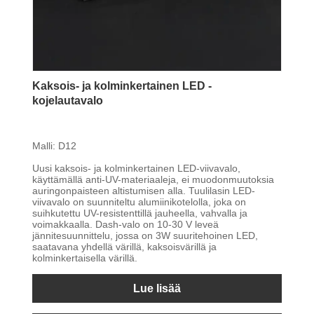
Kaksois- ja kolminkertainen LED -
kojelautavalo
Malli: D12
Uusi kaksois- ja kolminkertainen LED-viivavalo,
käyttämällä anti-UV-materiaaleja, ei muodonmuutoksia
auringonpaisteen altistumisen alla. Tuulilasin LED-
viivavalo on suunniteltu alumiinikotelolla, joka on
suihkutettu UV-resistenttillä jauheella, vahvalla ja
voimakkaalla. Dash-valo on 10-30 V leveä
jännitesuunnittelu, jossa on 3W suuritehoinen LED,
saatavana yhdellä värillä, kaksoisvärillä ja
kolminkertaisella värillä.
Lue lisää