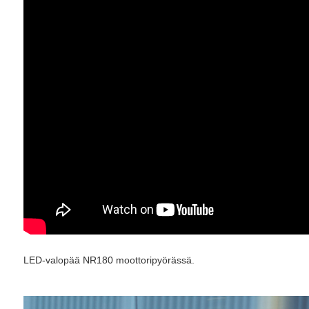
LED-valopää NR180 moottoripyörässä.