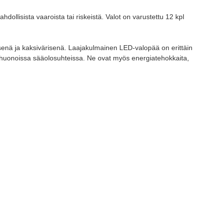
llisista vaaroista tai riskeistä. Valot on varustettu 12 kpl
senä ja kaksivärisenä. Laajakulmainen LED-valopää on erittäin
i huonoissa sääolosuhteissa. Ne ovat myös energiatehokkaita,