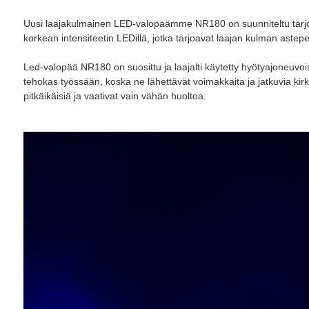
Uusi laajakulmainen LED-valopäämme NR180 on suunniteltu tarjoamaa
korkean intensiteetin LEDillä, jotka tarjoavat laajan kulman astep
Led-valopää NR180 on suosittu ja laajalti käytetty hyötyajoneuvo
tehokas työssään, koska ne lähettävät voimakkaita ja jatkuvia ki
pitkäikäisiä ja vaativat vain vähän huoltoa.