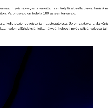
n hyvä näkyvyys ja varoittamaan tietyllä alueella olevia ihmisiä mahdo
eiton. Varoitusvalo on todella 180 asteen turvavalo.
issa, kuljetusajoneuvoissa ja maastoautoissa. Se on saatavana yksiväri
rkkaan valon välähdyksiä, jotka näkyvät helposti myös päivänvalossa ta