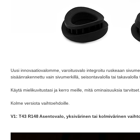
Uusi innovaatiovalomme, varoitusvalo integroitu ruskeaan sivumerk
sisäänrakennettu vain sivumerkillä, seisontavalolla tai takavalolla
Käytä mielikuvitustasi ja kerro meille, mitä ominaisuuksia tarvitse
Kolme versiota vaihtoehdoille.
V1: T43 R148 Asentovalo, yksivärinen tai kolmivärinen vaiht