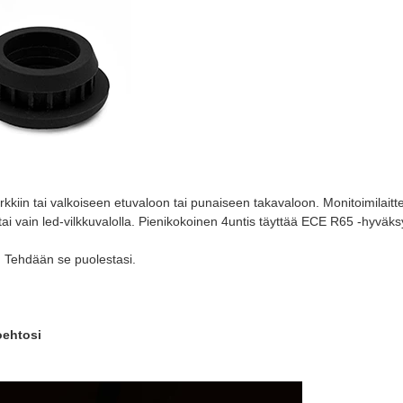
kiin tai valkoiseen etuvaloon tai punaiseen takavaloon. Monitoimilaitte
 tai vain led-vilkkuvalolla. Pienikokoinen 4untis täyttää ECE R65 -hyväk
t. Tehdään se puolestasi.
oehtosi