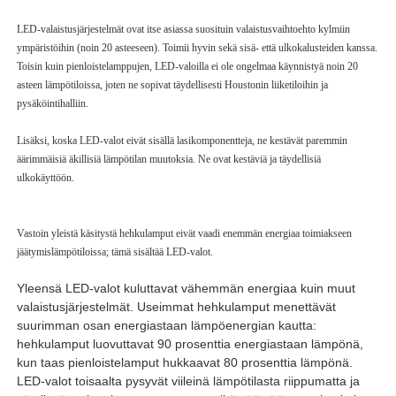
LED-valaistusjärjestelmät ovat itse asiassa suosituin valaistusvaihtoehto kylmiin
ympäristöihin (noin 20 asteeseen). Toimii hyvin sekä sisä- että ulkokalusteiden kanssa.
Toisin kuin pienloistelamppujen, LED-valoilla ei ole ongelmaa käynnistyä noin 20
asteen lämpötiloissa, joten ne sopivat täydellisesti Houstonin liiketiloihin ja
pysäköintihalliin.
Lisäksi, koska LED-valot eivät sisällä lasikomponentteja, ne kestävät paremmin
äärimmäisiä äkillisiä lämpötilan muutoksia. Ne ovat kestäviä ja täydellisiä
ulkokäyttöön.
Vastoin yleistä käsitystä hehkulamput eivät vaadi enemmän energiaa toimiakseen
jäätymislämpötiloissa; tämä sisältää LED-valot.
Yleensä LED-valot kuluttavat vähemmän energiaa kuin muut
valaistusjärjestelmät. Useimmat hehkulamput menettävät
suurimman osan energiastaan ​​lämpöenergian kautta:
hehkulamput luovuttavat 90 prosenttia energiastaan ​​lämpönä,
kun taas pienloistelamput hukkaavat 80 prosenttia lämpönä.
LED-valot toisaalta pysyvät viileinä lämpötilasta riippumatta ja