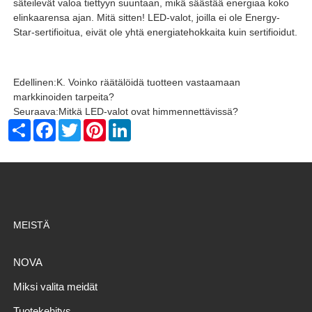
säteilevät valoa tiettyyn suuntaan, mikä säästää energiaa koko
elinkaarensa ajan. Mitä sitten! LED-valot, joilla ei ole Energy-
Star-sertifioitua, eivät ole yhtä energiatehokkaita kuin sertifioidut.
Edellinen:
K. Voinko räätälöidä tuotteen vastaamaan
markkinoiden tarpeita?
Seuraava:
Mitkä LED-valot ovat himmennettävissä?
Share
Facebook
Twitter
Pinterest
LinkedIn
MEISTÄ
NOVA
Miksi valita meidät
Tuotekehitys