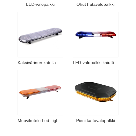
LED-valopalkki
Ohut hätävalopalkki
Kaksivärinen katolla oleva led-valopalkki
LED-valopalkki kaiuttimella
Muovikotelo Led Lightbar
Pieni kattovalopalkki