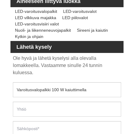
Aiheeseen liittyvä luokka
LED-varoitusvalopalkit
LED-varoitusvalot
LED vilkkuva majakka
LED piilovalot
LED-varoitusvisiiri valot
Nuoli- ja liikenneneuvojapalkit
Sireeni ja kaiutin
Kytkin ja ohjain
Lähetä kysely
Ole hyvä ja lähetä kyselysi alla olevalla
lomakkeella. Vastaamme sinulle 24 tunnin
kuluessa.