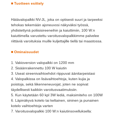
■
Tuotteen esittely
Hätävalopalkki NV-JL, joka on optisesti suuri ja tarpeeksi
tehokas tekemään ajoneuvosi näkyväksi työssä,
yhdistettynä poliisisireeneihin ja kaiuttimiin, 100 W:n
kaiuttimella varustettu varoitusvalopalkkimme palvelee
riittäviä varoituksia muille kuljettajille tiellä tai maastossa.
■
Ominaisuudet
1. Vakioversion valopalkki on 1200 mm
2. Sisäänrakennettu 100 W kaiutin
3. Useat sireenivaihtoehdot riippuvat äänitarpeistasi
4. Valopalkissa on lisävaihtoehtoja, kuten kujia ja
poistoja, sekä liikenneneuvojat, joten ne sopivat
täydellisesti kaikkiin varoitusvaatimuksiin.
5. Kun käytetään 60 kpl 3W lediä, maksimiteho on 100W
6. Läpinäkyvä kotelo tai keltainen, sininen ja punainen
kotelo vaihtoehtoja varten
7. Varoitusvalopalkki 100 W:n kaiutinsovelluksella: