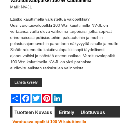
Varoitusvalopalkki 100 W kaiuttimella
Malli: NV-JL
Etsitkö kaiuttimella varustettua valopalkkia?
Uusi varoitusvalopalkki 100 W:n kaiuttimella NV-JL on
vertaansa vailla oleva valikoima tarpeisiisi, jotka sopivat
erinomaisesti poliisiautoihin, paloautoihin ja muihin
pelastusajoneuvoihin parantaen näkyvyyttä sinulle ja muille.
Sisäänrakennettu kaiutinvalopalkki sopii täydellisesti
ajoneuvoihisi ja säästää asennusaikaa. Varoitusvalopalkit
100 W:n kaiuttimella NV-JL on yksi parhaista
audiovisuaalisten ratkaisujen valinnoista.
Lähetä kysely
Share
Facebook
Twitter
Pinterest
LinkedIn
Tuotteen Kuvaus
Erittely
Ulottuvuus
Varoitusvalopalkki 100 W kaiuttimella
Video