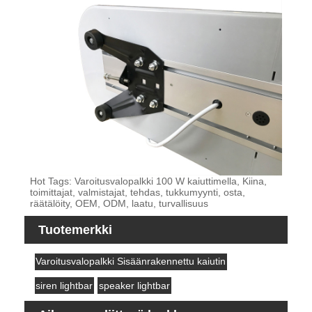
Hot Tags: Varoitusvalopalkki 100 W kaiuttimella, Kiina,
toimittajat, valmistajat, tehdas, tukkumyynti, osta,
räätälöity, OEM, ODM, laatu, turvallisuus
Tuotemerkki
Varoitusvalopalkki Sisäänrakennettu kaiutin
siren lightbar
speaker lightbar